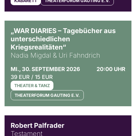
KABARETT
THEATERFORUM GAUTING E.V.
© Ralf Puder
„WAR DIARIES – Tagebücher aus
unterschiedlichen
Kriegsrealitäten“
Nadia Migdal & Uri Fahndrich
MI., 30. SEPTEMBER 2026
20:00 UHR
39 EUR / 15 EUR
THEATER & TANZ
THEATERFORUM GAUTING E.V.
Robert Palfrader
Testament