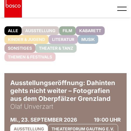
ALLE
AUSSTELLUNG
FILM
KABARETT
KINDER & JUGEND
LITERATUR
MUSIK
SONSTIGES
THEATER & TANZ
THEMEN & FESTIVALS
© Olaf Unverzart
Ausstellungseröffnung: Dahinten
gehts nicht weiter – Fotografien
aus dem Oberpfälzer Grenzland
Olaf Unverzart
MI., 23. SEPTEMBER 2026
19:00 UHR
AUSSTELLUNG
THEATERFORUM GAUTING E.V.