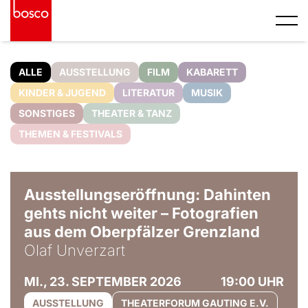
ALLE
AUSSTELLUNG
FILM
KABARETT
KINDER & JUGEND
LITERATUR
MUSIK
SONSTIGES
THEATER & TANZ
THEMEN & FESTIVALS
© Olaf Unverzart
Ausstellungseröffnung: Dahinten
gehts nicht weiter – Fotografien
aus dem Oberpfälzer Grenzland
Olaf Unverzart
MI., 23. SEPTEMBER 2026
19:00 UHR
AUSSTELLUNG
THEATERFORUM GAUTING E.V.