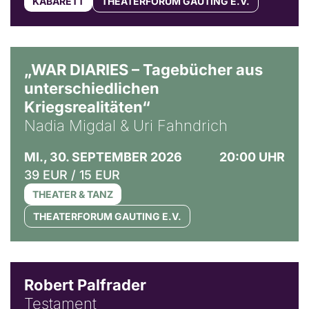
KABARETT
THEATERFORUM GAUTING E.V.
© Ralf Puder
„WAR DIARIES – Tagebücher aus
unterschiedlichen
Kriegsrealitäten“
Nadia Migdal & Uri Fahndrich
MI., 30. SEPTEMBER 2026
20:00 UHR
39 EUR / 15 EUR
THEATER & TANZ
THEATERFORUM GAUTING E.V.
Robert Palfrader
Testament