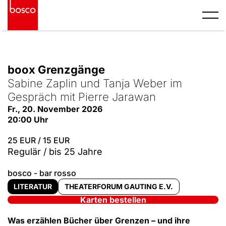
S
k
i
p
© Nils Hühnerfürst
t
o
boox Grenzgänge
c
o
Sabine Zaplin und Tanja Weber im
n
Gespräch mit Pierre Jarawan
t
Fr., 20. November 2026
e
20:00 Uhr
n
t
25 EUR / 15 EUR
Regulär / bis 25 Jahre
bosco - bar rosso
LITERATUR
THEATERFORUM GAUTING E.V.
Karten bestellen
Was erzählen Bücher über Grenzen – und ihre