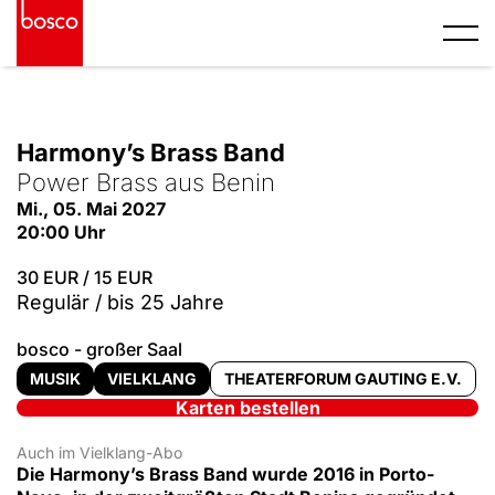
S
k
i
p
© Harmony's Brass Band
t
o
Harmony’s Brass Band
c
o
Power Brass aus Benin
n
Mi., 05. Mai 2027
t
20:00 Uhr
e
n
30 EUR / 15 EUR
t
Regulär / bis 25 Jahre
bosco - großer Saal
MUSIK
VIELKLANG
THEATERFORUM GAUTING E.V.
Karten bestellen
Auch im Vielklang-Abo
Die Harmony’s Brass Band wurde 2016 in Porto-