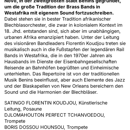
Novo, in der zweitgrößten Stadt Benins gegründet,
um die große Tradition der Brass Bands in
Westafrika mit eigenem Sound fortzuschreiben.
Dabei stehen sie in bester Tradition afrikanischer
Blechblasorchester, die zwar in kolonialem Kontext im
18. Jhd. entstanden sind, sich aber im unabhängigen,
urbanen Afrika emanzipiert haben. Unter der Leitung
des visionären Bandleaders Florentin Koudjou treten sie
musikalisch auch in die Fußstapfen der legendären Rail
Bands in Westafrika, die in den 1970er Jahren als
Hausbands im Dienste der Eisenbahngesellschaften
Reisende an Bahnhöfen begrüßten und Einheimische
unterhielten. Das Repertoire ist von der traditionellen
Musik Benins beeinflusst, aber auch Elemente des Jazz
und der Blaskapellen von New Orleans bereichern den
Sound und die Harmonien der Blechbläser.
SATINGO FLORENTIN KOUDJOU, Künstlerische
Leitung, Posaune
DJLOMAHOUTON PERFECT TCHANVOEDOU,
Trompete
BORIS DOSSOU HOUNSOU, Trompete