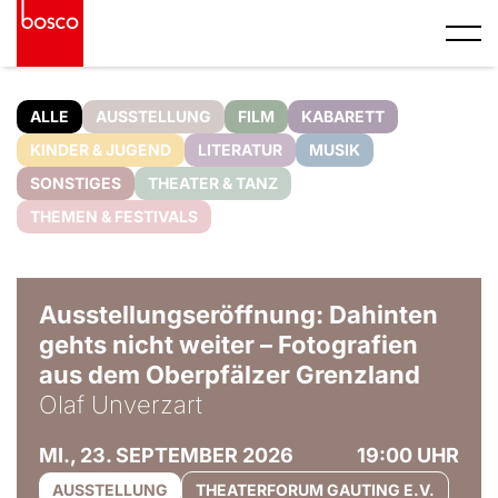
ALLE
AUSSTELLUNG
FILM
KABARETT
KINDER & JUGEND
LITERATUR
MUSIK
SONSTIGES
THEATER & TANZ
THEMEN & FESTIVALS
© Olaf Unverzart
Ausstellungseröffnung: Dahinten
gehts nicht weiter – Fotografien
aus dem Oberpfälzer Grenzland
Olaf Unverzart
MI., 23. SEPTEMBER 2026
19:00 UHR
AUSSTELLUNG
THEATERFORUM GAUTING E.V.