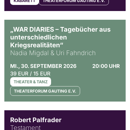
KABARETT
THEATERFORUM GAUTING E.V.
© Ralf Puder
„WAR DIARIES – Tagebücher aus
unterschiedlichen
Kriegsrealitäten“
Nadia Migdal & Uri Fahndrich
MI., 30. SEPTEMBER 2026
20:00 UHR
39 EUR / 15 EUR
THEATER & TANZ
THEATERFORUM GAUTING E.V.
Robert Palfrader
Testament