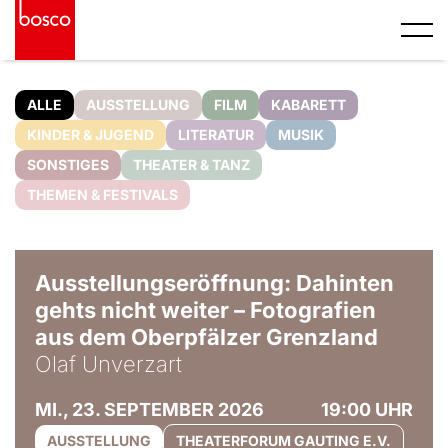
ALLE
AUSSTELLUNG
FILM
KABARETT
KINDER & JUGEND
LITERATUR
MUSIK
SONSTIGES
THEATER & TANZ
THEMEN & FESTIVALS
© Olaf Unverzart
Ausstellungseröffnung: Dahinten
gehts nicht weiter – Fotografien
aus dem Oberpfälzer Grenzland
Olaf Unverzart
MI., 23. SEPTEMBER 2026
19:00 UHR
AUSSTELLUNG
THEATERFORUM GAUTING E.V.