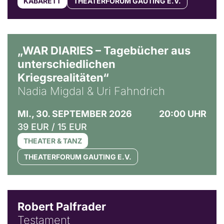
KABARETT
THEATERFORUM GAUTING E.V.
© Ralf Puder
„WAR DIARIES – Tagebücher aus
unterschiedlichen
Kriegsrealitäten“
Nadia Migdal & Uri Fahndrich
MI., 30. SEPTEMBER 2026
20:00 UHR
39 EUR / 15 EUR
THEATER & TANZ
THEATERFORUM GAUTING E.V.
Robert Palfrader
Testament