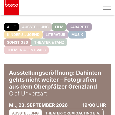
ALLE
AUSSTELLUNG
FILM
KABARETT
KINDER & JUGEND
LITERATUR
MUSIK
SONSTIGES
THEATER & TANZ
THEMEN & FESTIVALS
© Olaf Unverzart
Ausstellungseröffnung: Dahinten
gehts nicht weiter – Fotografien
aus dem Oberpfälzer Grenzland
Olaf Unverzart
MI., 23. SEPTEMBER 2026
19:00 UHR
AUSSTELLUNG
THEATERFORUM GAUTING E.V.