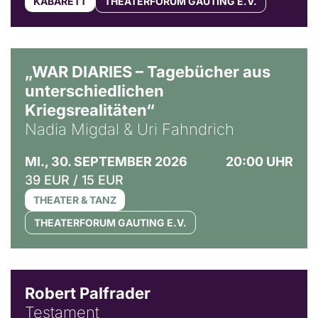
KABARETT
THEATERFORUM GAUTING E.V.
© Ralf Puder
„WAR DIARIES – Tagebücher aus
unterschiedlichen
Kriegsrealitäten“
Nadia Migdal & Uri Fahndrich
MI., 30. SEPTEMBER 2026
20:00 UHR
39 EUR / 15 EUR
THEATER & TANZ
THEATERFORUM GAUTING E.V.
Robert Palfrader
Testament