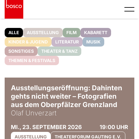
ALLE
AUSSTELLUNG
FILM
KABARETT
KINDER & JUGEND
LITERATUR
MUSIK
SONSTIGES
THEATER & TANZ
THEMEN & FESTIVALS
© Olaf Unverzart
Ausstellungseröffnung: Dahinten
gehts nicht weiter – Fotografien
aus dem Oberpfälzer Grenzland
Olaf Unverzart
MI., 23. SEPTEMBER 2026
19:00 UHR
AUSSTELLUNG
THEATERFORUM GAUTING E.V.