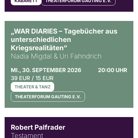
KABARETT
THEATERFORUM GAUTING E.V.
© Ralf Puder
„WAR DIARIES – Tagebücher aus
unterschiedlichen
Kriegsrealitäten“
Nadia Migdal & Uri Fahndrich
MI., 30. SEPTEMBER 2026
20:00 UHR
39 EUR / 15 EUR
THEATER & TANZ
THEATERFORUM GAUTING E.V.
Robert Palfrader
Testament