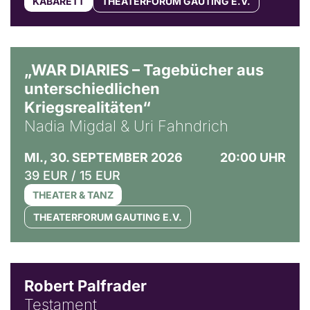
KABARETT
THEATERFORUM GAUTING E.V.
© Ralf Puder
„WAR DIARIES – Tagebücher aus
unterschiedlichen
Kriegsrealitäten“
Nadia Migdal & Uri Fahndrich
MI., 30. SEPTEMBER 2026
20:00 UHR
39 EUR / 15 EUR
THEATER & TANZ
THEATERFORUM GAUTING E.V.
Robert Palfrader
Testament