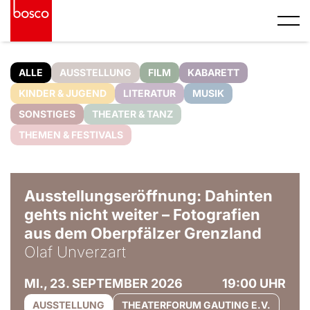
ALLE
AUSSTELLUNG
FILM
KABARETT
KINDER & JUGEND
LITERATUR
MUSIK
SONSTIGES
THEATER & TANZ
THEMEN & FESTIVALS
© Olaf Unverzart
Ausstellungseröffnung: Dahinten
gehts nicht weiter – Fotografien
aus dem Oberpfälzer Grenzland
Olaf Unverzart
MI., 23. SEPTEMBER 2026
19:00 UHR
AUSSTELLUNG
THEATERFORUM GAUTING E.V.