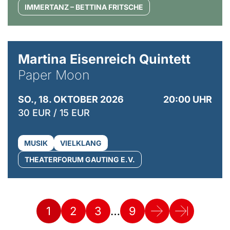
IMMERTANZ – BETTINA FRITSCHE
© Mike Meyer
Martina Eisenreich Quintett
Paper Moon
SO., 18. OKTOBER 2026
20:00 UHR
30 EUR / 15 EUR
MUSIK
VIELKLANG
THEATERFORUM GAUTING E.V.
…
1
2
3
9