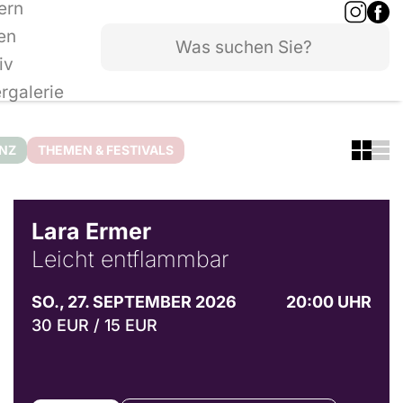
ern
en
iv
ergalerie
ANZ
THEMEN & FESTIVALS
© Marvin Ruppert
Lara Ermer
Leicht entflammbar
SO., 27. SEPTEMBER 2026
20:00 UHR
30 EUR / 15 EUR