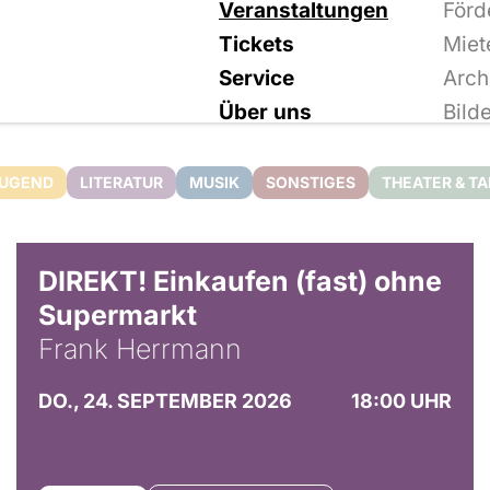
Veranstaltungen
Förd
Tickets
Miet
Service
Arch
Über uns
Bild
JUGEND
LITERATUR
MUSIK
SONSTIGES
THEATER & T
DIREKT! Einkaufen (fast) ohne
Supermarkt
Frank Herrmann
DO., 24. SEPTEMBER 2026
18:00 UHR