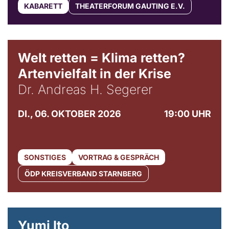
KABARETT
THEATERFORUM GAUTING E.V.
Welt retten = Klima retten?
Artenvielfalt in der Krise
Dr. Andreas H. Segerer
DI., 06. OKTOBER 2026
19:00 UHR
SONSTIGES
VORTRAG & GESPRÄCH
ÖDP KREISVERBAND STARNBERG
© Maria Jarzyna
Yumi Ito