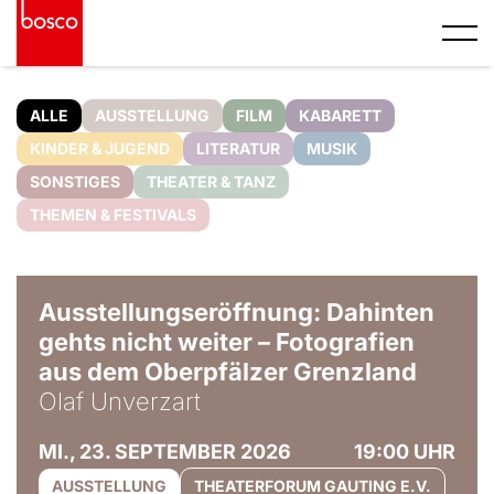
ALLE
AUSSTELLUNG
FILM
KABARETT
KINDER & JUGEND
LITERATUR
MUSIK
SONSTIGES
THEATER & TANZ
THEMEN & FESTIVALS
© Olaf Unverzart
Ausstellungseröffnung: Dahinten
gehts nicht weiter – Fotografien
aus dem Oberpfälzer Grenzland
Olaf Unverzart
MI., 23. SEPTEMBER 2026
19:00 UHR
AUSSTELLUNG
THEATERFORUM GAUTING E.V.