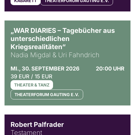
KABARETT
THEATERFORUM GAUTING E.V.
© Ralf Puder
„WAR DIARIES – Tagebücher aus
unterschiedlichen
Kriegsrealitäten“
Nadia Migdal & Uri Fahndrich
MI., 30. SEPTEMBER 2026
20:00 UHR
39 EUR / 15 EUR
THEATER & TANZ
THEATERFORUM GAUTING E.V.
Robert Palfrader
Testament