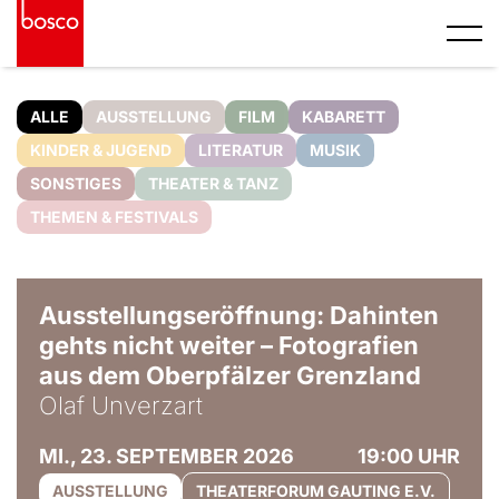
ALLE
AUSSTELLUNG
FILM
KABARETT
KINDER & JUGEND
LITERATUR
MUSIK
SONSTIGES
THEATER & TANZ
THEMEN & FESTIVALS
© Olaf Unverzart
Ausstellungseröffnung: Dahinten
gehts nicht weiter – Fotografien
aus dem Oberpfälzer Grenzland
Olaf Unverzart
MI., 23. SEPTEMBER 2026
19:00 UHR
AUSSTELLUNG
THEATERFORUM GAUTING E.V.