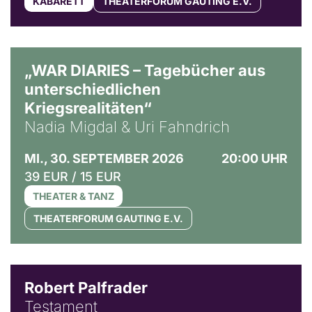
KABARETT
THEATERFORUM GAUTING E.V.
© Ralf Puder
„WAR DIARIES – Tagebücher aus
unterschiedlichen
Kriegsrealitäten“
Nadia Migdal & Uri Fahndrich
MI., 30. SEPTEMBER 2026
20:00 UHR
39 EUR / 15 EUR
THEATER & TANZ
THEATERFORUM GAUTING E.V.
Robert Palfrader
Testament