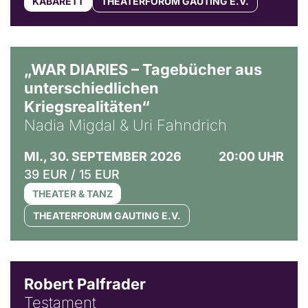
KABARETT
THEATERFORUM GAUTING E.V.
© Ralf Puder
„WAR DIARIES – Tagebücher aus
unterschiedlichen
Kriegsrealitäten“
Nadia Migdal & Uri Fahndrich
MI., 30. SEPTEMBER 2026
20:00 UHR
39 EUR / 15 EUR
THEATER & TANZ
THEATERFORUM GAUTING E.V.
Robert Palfrader
Testament