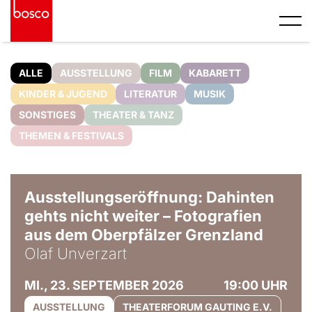
ALLE
AUSSTELLUNG
FILM
KABARETT
KINDER & JUGEND
LITERATUR
MUSIK
SONSTIGES
THEATER & TANZ
THEMEN & FESTIVALS
© Olaf Unverzart
Ausstellungseröffnung: Dahinten
gehts nicht weiter – Fotografien
aus dem Oberpfälzer Grenzland
Olaf Unverzart
MI., 23. SEPTEMBER 2026
19:00 UHR
AUSSTELLUNG
THEATERFORUM GAUTING E.V.