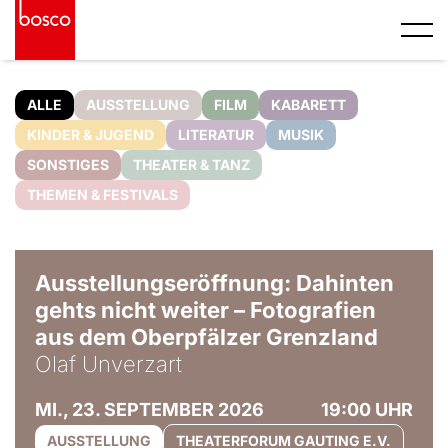
ALLE
AUSSTELLUNG
FILM
KABARETT
KINDER & JUGEND
LITERATUR
MUSIK
SONSTIGES
THEATER & TANZ
THEMEN & FESTIVALS
© Olaf Unverzart
Ausstellungseröffnung: Dahinten
gehts nicht weiter – Fotografien
aus dem Oberpfälzer Grenzland
Olaf Unverzart
MI., 23. SEPTEMBER 2026
19:00 UHR
AUSSTELLUNG
THEATERFORUM GAUTING E.V.