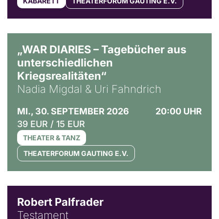
KABARETT
THEATERFORUM GAUTING E.V.
© Ralf Puder
„WAR DIARIES – Tagebücher aus
unterschiedlichen
Kriegsrealitäten“
Nadia Migdal & Uri Fahndrich
MI., 30. SEPTEMBER 2026
20:00 UHR
39 EUR / 15 EUR
THEATER & TANZ
THEATERFORUM GAUTING E.V.
Robert Palfrader
Testament