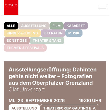
ALLE
AUSSTELLUNG
FILM
KABARETT
KINDER & JUGEND
LITERATUR
MUSIK
SONSTIGES
THEATER & TANZ
THEMEN & FESTIVALS
© Olaf Unverzart
Ausstellungseröffnung: Dahinten
gehts nicht weiter – Fotografien
aus dem Oberpfälzer Grenzland
Olaf Unverzart
MI., 23. SEPTEMBER 2026
19:00 UHR
AUSSTELLUNG
THEATERFORUM GAUTING E.V.