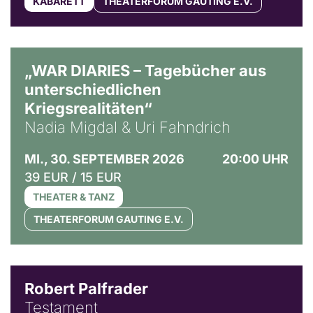
KABARETT
THEATERFORUM GAUTING E.V.
© Ralf Puder
„WAR DIARIES – Tagebücher aus
unterschiedlichen
Kriegsrealitäten“
Nadia Migdal & Uri Fahndrich
MI., 30. SEPTEMBER 2026
20:00 UHR
39 EUR / 15 EUR
THEATER & TANZ
THEATERFORUM GAUTING E.V.
Robert Palfrader
Testament