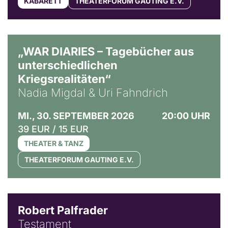
KABARETT
THEATERFORUM GAUTING E.V.
© Ralf Puder
„WAR DIARIES – Tagebücher aus
unterschiedlichen
Kriegsrealitäten“
Nadia Migdal & Uri Fahndrich
MI., 30. SEPTEMBER 2026
20:00 UHR
39 EUR / 15 EUR
THEATER & TANZ
THEATERFORUM GAUTING E.V.
Robert Palfrader
Testament