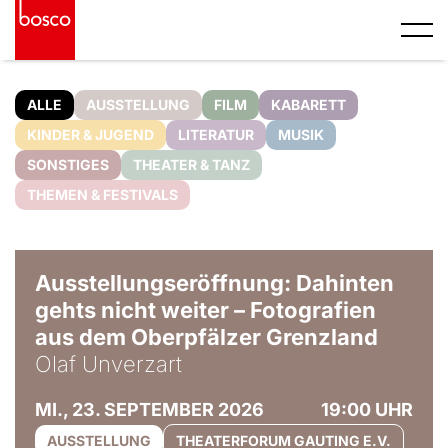
ALLE
AUSSTELLUNG
FILM
KABARETT
KINDER & JUGEND
LITERATUR
MUSIK
SONSTIGES
THEATER & TANZ
THEMEN & FESTIVALS
© Olaf Unverzart
Ausstellungseröffnung: Dahinten
gehts nicht weiter – Fotografien
aus dem Oberpfälzer Grenzland
Olaf Unverzart
MI., 23. SEPTEMBER 2026
19:00 UHR
AUSSTELLUNG
THEATERFORUM GAUTING E.V.