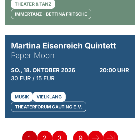
THEATER & TANZ
IMMERTANZ – BETTINA FRITSCHE
© Mike Meyer
Martina Eisenreich Quintett
Paper Moon
SO., 18. OKTOBER 2026
20:00 UHR
30 EUR / 15 EUR
MUSIK
VIELKLANG
THEATERFORUM GAUTING E.V.
…
1
2
3
9