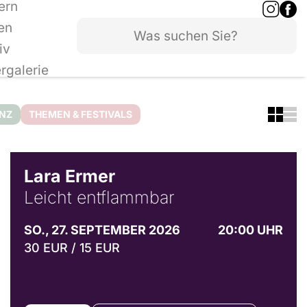
ern
en
iv
ergalerie
ANZ
THEMEN & FESTIVALS
© Marvin Ruppert
Lara Ermer
Leicht entflammbar
SO., 27. SEPTEMBER 2026
20:00 UHR
30 EUR / 15 EUR