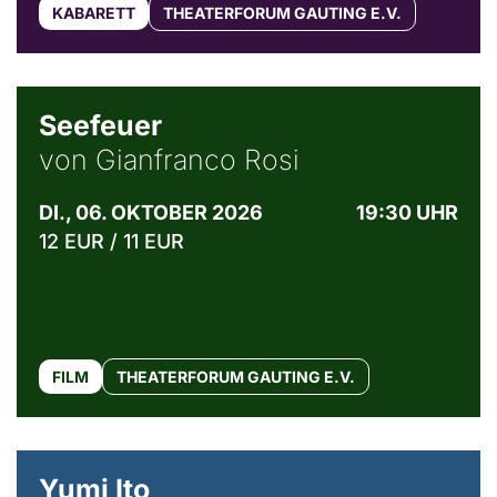
KABARETT
THEATERFORUM GAUTING E.V.
© Weltkino Filmverleih GmbH
Seefeuer
von Gianfranco Rosi
DI., 06. OKTOBER 2026
19:30 UHR
12 EUR / 11 EUR
FILM
THEATERFORUM GAUTING E.V.
© Maria Jarzyna
Yumi Ito