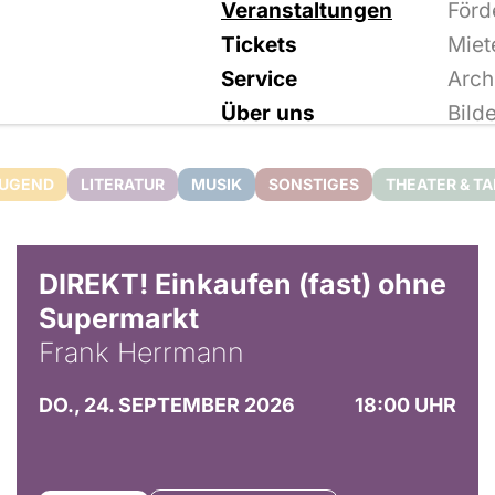
Veranstaltungen
Förd
Tickets
Miet
Service
Arch
Über uns
Bild
JUGEND
LITERATUR
MUSIK
SONSTIGES
THEATER & T
DIREKT! Einkaufen (fast) ohne
Supermarkt
Frank Herrmann
DO., 24. SEPTEMBER 2026
18:00 UHR