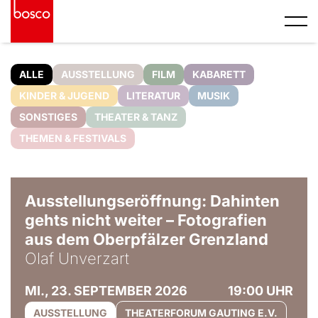
ALLE
AUSSTELLUNG
FILM
KABARETT
KINDER & JUGEND
LITERATUR
MUSIK
SONSTIGES
THEATER & TANZ
THEMEN & FESTIVALS
© Olaf Unverzart
Ausstellungseröffnung: Dahinten
gehts nicht weiter – Fotografien
aus dem Oberpfälzer Grenzland
Olaf Unverzart
MI., 23. SEPTEMBER 2026
19:00 UHR
AUSSTELLUNG
THEATERFORUM GAUTING E.V.