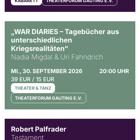
KABARETT
THEATERFORUM GAUTING E.V.
© Ralf Puder
„WAR DIARIES – Tagebücher aus
unterschiedlichen
Kriegsrealitäten“
Nadia Migdal & Uri Fahndrich
MI., 30. SEPTEMBER 2026
20:00 UHR
39 EUR / 15 EUR
THEATER & TANZ
THEATERFORUM GAUTING E.V.
Robert Palfrader
Testament