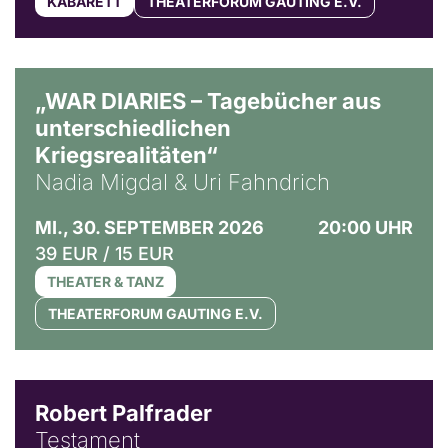
KABARETT
THEATERFORUM GAUTING E.V.
© Ralf Puder
„WAR DIARIES – Tagebücher aus
unterschiedlichen
Kriegsrealitäten“
Nadia Migdal & Uri Fahndrich
MI., 30. SEPTEMBER 2026
20:00 UHR
39 EUR / 15 EUR
THEATER & TANZ
THEATERFORUM GAUTING E.V.
Robert Palfrader
Testament