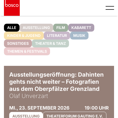
ALLE
AUSSTELLUNG
FILM
KABARETT
KINDER & JUGEND
LITERATUR
MUSIK
SONSTIGES
THEATER & TANZ
THEMEN & FESTIVALS
© Olaf Unverzart
Ausstellungseröffnung: Dahinten
gehts nicht weiter – Fotografien
aus dem Oberpfälzer Grenzland
Olaf Unverzart
MI., 23. SEPTEMBER 2026
19:00 UHR
AUSSTELLUNG
THEATERFORUM GAUTING E.V.