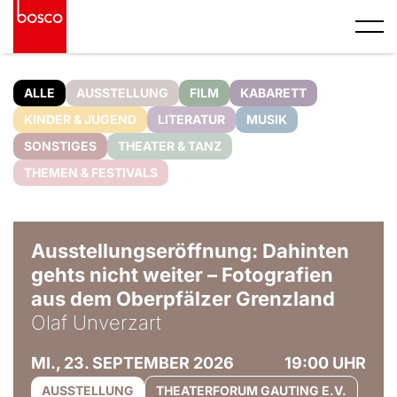
ALLE
AUSSTELLUNG
FILM
KABARETT
KINDER & JUGEND
LITERATUR
MUSIK
SONSTIGES
THEATER & TANZ
THEMEN & FESTIVALS
© Olaf Unverzart
Ausstellungseröffnung: Dahinten
gehts nicht weiter – Fotografien
aus dem Oberpfälzer Grenzland
Olaf Unverzart
MI., 23. SEPTEMBER 2026
19:00 UHR
AUSSTELLUNG
THEATERFORUM GAUTING E.V.