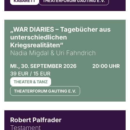
KABARETT
THEATERFORUM GAUTING E.V.
© Ralf Puder
„WAR DIARIES – Tagebücher aus
unterschiedlichen
Kriegsrealitäten“
Nadia Migdal & Uri Fahndrich
MI., 30. SEPTEMBER 2026
20:00 UHR
39 EUR / 15 EUR
THEATER & TANZ
THEATERFORUM GAUTING E.V.
Robert Palfrader
Testament