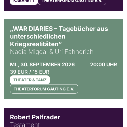
KABARETT
THEATERFORUM GAUTING E.V.
© Ralf Puder
„WAR DIARIES – Tagebücher aus
unterschiedlichen
Kriegsrealitäten“
Nadia Migdal & Uri Fahndrich
MI., 30. SEPTEMBER 2026
20:00 UHR
39 EUR / 15 EUR
THEATER & TANZ
THEATERFORUM GAUTING E.V.
Robert Palfrader
Testament