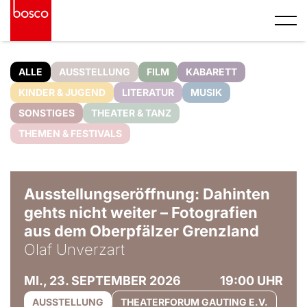
ALLE
AUSSTELLUNG
FILM
KABARETT
KINDER & JUGEND
LITERATUR
MUSIK
SONSTIGES
THEATER & TANZ
THEMEN & FESTIVALS
© Olaf Unverzart
Ausstellungseröffnung: Dahinten
gehts nicht weiter – Fotografien
aus dem Oberpfälzer Grenzland
Olaf Unverzart
MI., 23. SEPTEMBER 2026
19:00 UHR
AUSSTELLUNG
THEATERFORUM GAUTING E.V.