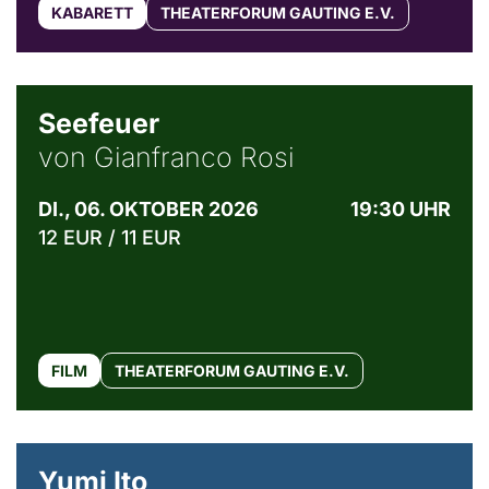
KABARETT
THEATERFORUM GAUTING E.V.
© Weltkino Filmverleih GmbH
Seefeuer
von Gianfranco Rosi
DI., 06. OKTOBER 2026
19:30 UHR
12 EUR / 11 EUR
FILM
THEATERFORUM GAUTING E.V.
© Maria Jarzyna
Yumi Ito