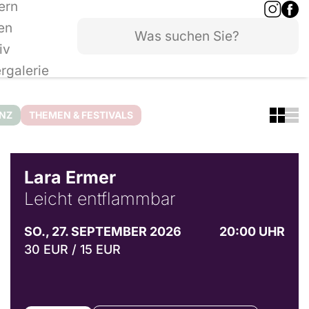
ern
en
iv
ergalerie
ANZ
THEMEN & FESTIVALS
© Marvin Ruppert
Lara Ermer
Leicht entflammbar
SO., 27. SEPTEMBER 2026
20:00 UHR
30 EUR / 15 EUR