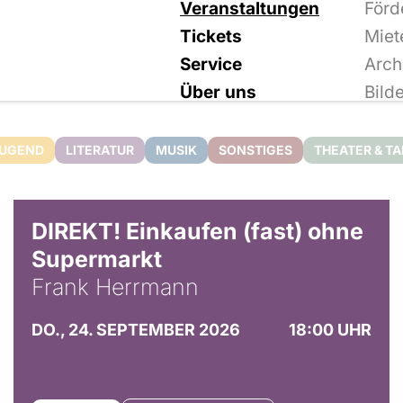
Veranstaltungen
Förd
Tickets
Miet
Service
Arch
Über uns
Bild
JUGEND
LITERATUR
MUSIK
SONSTIGES
THEATER & T
DIREKT! Einkaufen (fast) ohne
Supermarkt
Frank Herrmann
DO., 24. SEPTEMBER 2026
18:00 UHR