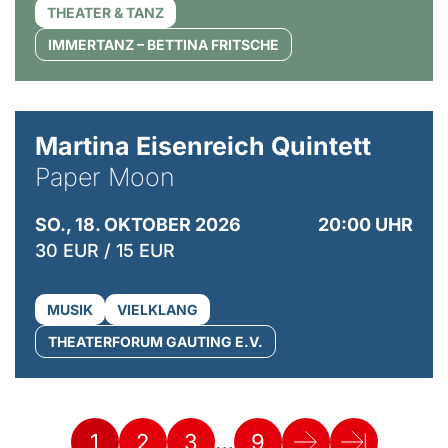
THEATER & TANZ
IMMERTANZ – BETTINA FRITSCHE
© Mike Meyer
Martina Eisenreich Quintett
Paper Moon
SO., 18. OKTOBER 2026
20:00 UHR
30 EUR / 15 EUR
MUSIK
VIELKLANG
THEATERFORUM GAUTING E.V.
…
1
2
3
9