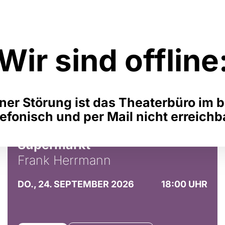
Veranstaltungen
Förd
Tickets
Miet
Service
Arch
Wir sind offline
Über uns
Bild
JUGEND
LITERATUR
MUSIK
SONSTIGES
THEATER & T
ner Störung ist das Theaterbüro im b
lefonisch und per Mail nicht erreichb
DIREKT! Einkaufen (fast) ohne
Supermarkt
Frank Herrmann
DO., 24. SEPTEMBER 2026
18:00 UHR