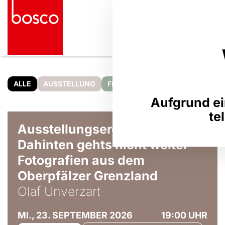
ALLE
AUSSTELLUNG
FILM
KABARETT
KINDER & 
Aufgrund ei
© Olaf Unverzart
te
Ausstellungseröffnung:
Dahinten gehts nicht weiter –
Fotografien aus dem
Oberpfälzer Grenzland
Olaf Unverzart
MI., 23. SEPTEMBER 2026
19:00 UHR