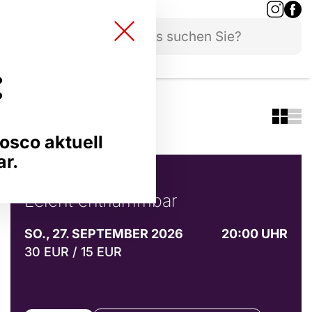
ern
en
iv
:
ergalerie
ANZ
THEMEN & FESTIVALS
osco aktuell
© Marvin Ruppert
ar.
Lara Ermer
Leicht entflammbar
SO., 27. SEPTEMBER 2026
20:00 UHR
30 EUR / 15 EUR