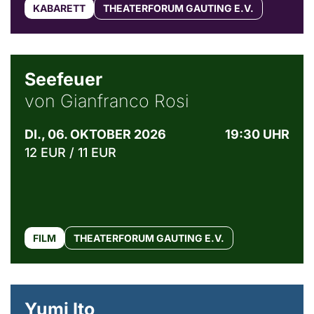
KABARETT
THEATERFORUM GAUTING E.V.
© Weltkino Filmverleih GmbH
Seefeuer
von Gianfranco Rosi
DI., 06. OKTOBER 2026
19:30 UHR
12 EUR / 11 EUR
FILM
THEATERFORUM GAUTING E.V.
© Maria Jarzyna
Yumi Ito