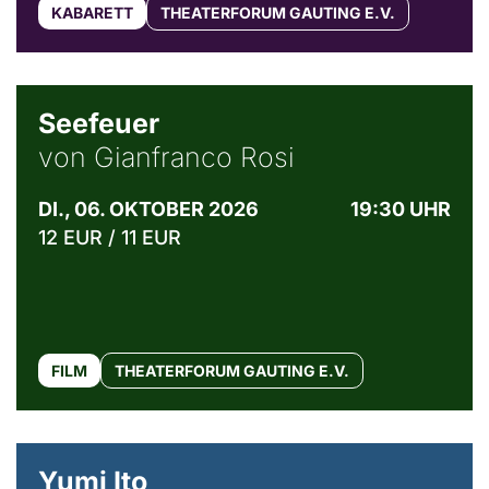
KABARETT
THEATERFORUM GAUTING E.V.
© Weltkino Filmverleih GmbH
Seefeuer
von Gianfranco Rosi
DI., 06. OKTOBER 2026
19:30 UHR
12 EUR / 11 EUR
FILM
THEATERFORUM GAUTING E.V.
© Maria Jarzyna
Yumi Ito