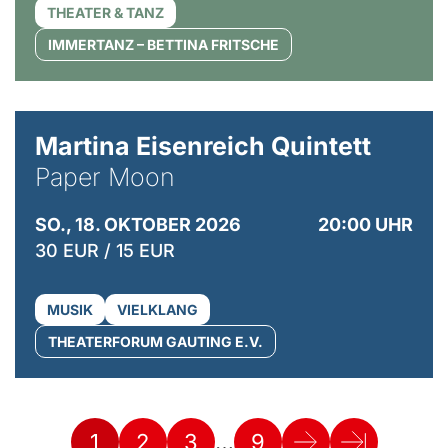
THEATER & TANZ
IMMERTANZ – BETTINA FRITSCHE
© Mike Meyer
Martina Eisenreich Quintett
Paper Moon
SO., 18. OKTOBER 2026
20:00 UHR
30 EUR / 15 EUR
MUSIK
VIELKLANG
THEATERFORUM GAUTING E.V.
…
1
2
3
9