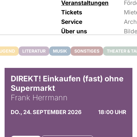
Veranstaltungen
Förd
Tickets
Miet
Service
Arch
Über uns
Bild
JUGEND
LITERATUR
MUSIK
SONSTIGES
THEATER & T
DIREKT! Einkaufen (fast) ohne
Supermarkt
Frank Herrmann
DO., 24. SEPTEMBER 2026
18:00 UHR