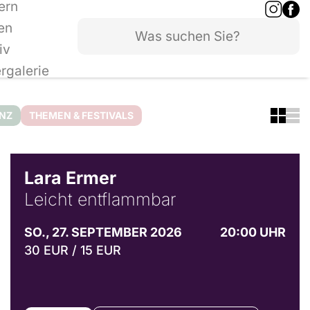
ern
en
iv
ergalerie
ANZ
THEMEN & FESTIVALS
© Marvin Ruppert
Lara Ermer
Leicht entflammbar
SO., 27. SEPTEMBER 2026
20:00 UHR
30 EUR / 15 EUR