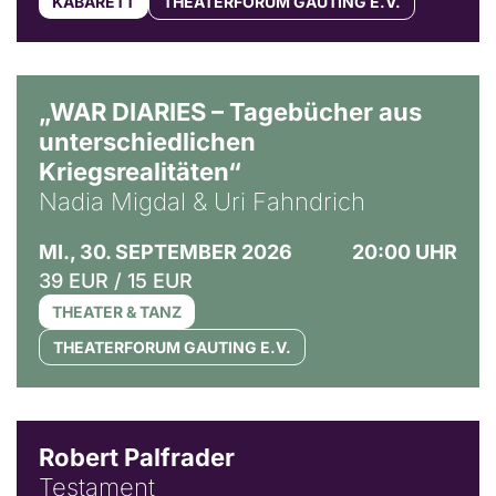
KABARETT
THEATERFORUM GAUTING E.V.
© Ralf Puder
„WAR DIARIES – Tagebücher aus
unterschiedlichen
Kriegsrealitäten“
Nadia Migdal & Uri Fahndrich
MI., 30. SEPTEMBER 2026
20:00 UHR
39 EUR / 15 EUR
THEATER & TANZ
THEATERFORUM GAUTING E.V.
Robert Palfrader
Testament