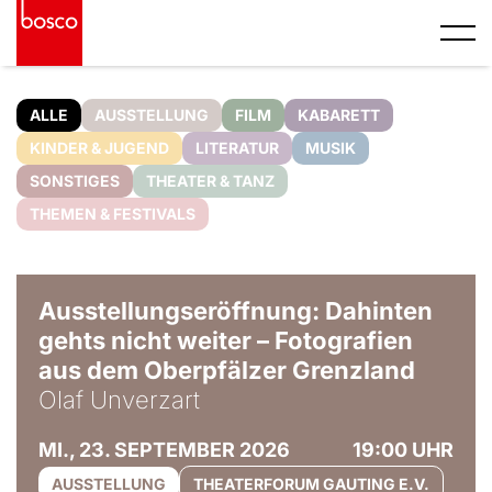
ALLE
AUSSTELLUNG
FILM
KABARETT
KINDER & JUGEND
LITERATUR
MUSIK
SONSTIGES
THEATER & TANZ
THEMEN & FESTIVALS
© Olaf Unverzart
Ausstellungseröffnung: Dahinten
gehts nicht weiter – Fotografien
aus dem Oberpfälzer Grenzland
Olaf Unverzart
MI., 23. SEPTEMBER 2026
19:00 UHR
AUSSTELLUNG
THEATERFORUM GAUTING E.V.