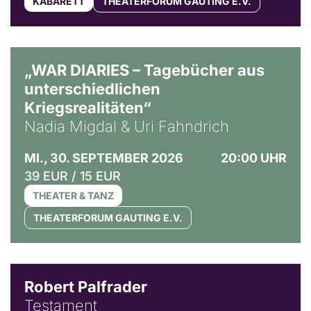
KABARETT
THEATERFORUM GAUTING E.V.
© Ralf Puder
„WAR DIARIES – Tagebücher aus
unterschiedlichen
Kriegsrealitäten“
Nadia Migdal & Uri Fahndrich
MI., 30. SEPTEMBER 2026
20:00 UHR
39 EUR / 15 EUR
THEATER & TANZ
THEATERFORUM GAUTING E.V.
Robert Palfrader
Testament