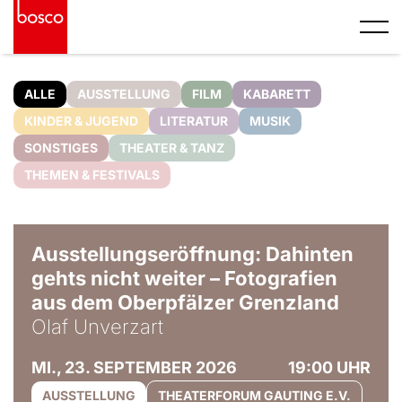
ALLE
AUSSTELLUNG
FILM
KABARETT
KINDER & JUGEND
LITERATUR
MUSIK
SONSTIGES
THEATER & TANZ
THEMEN & FESTIVALS
© Olaf Unverzart
Ausstellungseröffnung: Dahinten
gehts nicht weiter – Fotografien
aus dem Oberpfälzer Grenzland
Olaf Unverzart
MI., 23. SEPTEMBER 2026
19:00 UHR
AUSSTELLUNG
THEATERFORUM GAUTING E.V.