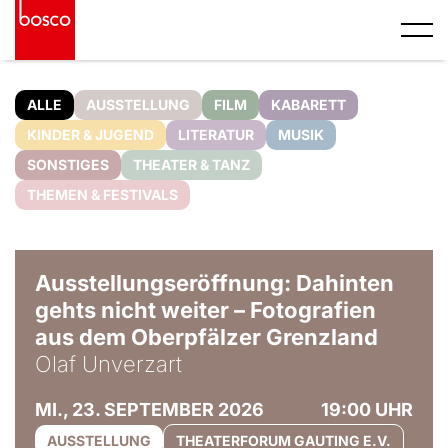
ALLE
AUSSTELLUNG
FILM
KABARETT
KINDER & JUGEND
LITERATUR
MUSIK
SONSTIGES
THEATER & TANZ
THEMEN & FESTIVALS
© Olaf Unverzart
Ausstellungseröffnung: Dahinten
gehts nicht weiter – Fotografien
aus dem Oberpfälzer Grenzland
Olaf Unverzart
MI., 23. SEPTEMBER 2026
19:00 UHR
AUSSTELLUNG
THEATERFORUM GAUTING E.V.