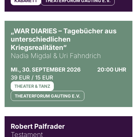
KABARETT
THEATERFORUM GAUTING E.V.
© Ralf Puder
„WAR DIARIES – Tagebücher aus
unterschiedlichen
Kriegsrealitäten“
Nadia Migdal & Uri Fahndrich
MI., 30. SEPTEMBER 2026
20:00 UHR
39 EUR / 15 EUR
THEATER & TANZ
THEATERFORUM GAUTING E.V.
Robert Palfrader
Testament