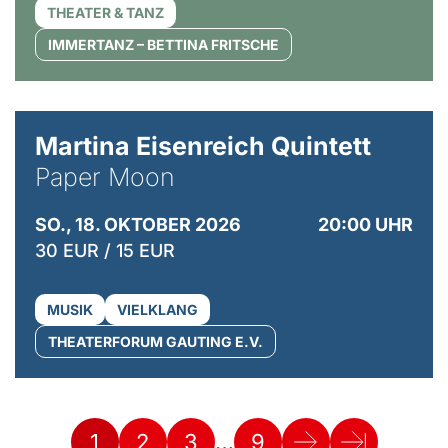
THEATER & TANZ
IMMERTANZ – BETTINA FRITSCHE
© Mike Meyer
Martina Eisenreich Quintett
Paper Moon
SO., 18. OKTOBER 2026
20:00 UHR
30 EUR / 15 EUR
MUSIK
VIELKLANG
THEATERFORUM GAUTING E.V.
…
1
2
3
9