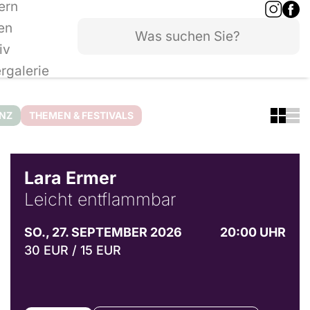
ern
en
iv
ergalerie
ANZ
THEMEN & FESTIVALS
© Marvin Ruppert
Lara Ermer
Leicht entflammbar
SO., 27. SEPTEMBER 2026
20:00 UHR
30 EUR / 15 EUR