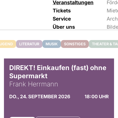
Veranstaltungen
Förd
Tickets
Miet
Service
Arch
Über uns
Bild
JUGEND
LITERATUR
MUSIK
SONSTIGES
THEATER & T
DIREKT! Einkaufen (fast) ohne
Supermarkt
Frank Herrmann
DO., 24. SEPTEMBER 2026
18:00 UHR