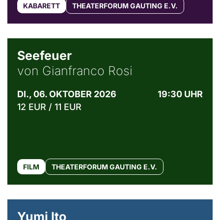
KABARETT
THEATERFORUM GAUTING E.V.
© Weltkino Filmverleih GmbH
Seefeuer
von Gianfranco Rosi
DI., 06. OKTOBER 2026
19:30 UHR
12 EUR / 11 EUR
FILM
THEATERFORUM GAUTING E.V.
© Maria Jarzyna
Yumi Ito