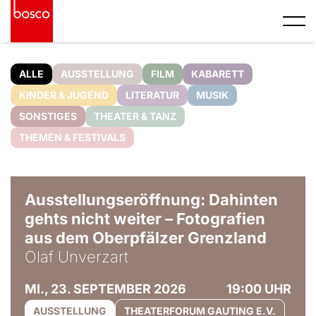
ALLE
AUSSTELLUNG
FILM
KABARETT
KINDER & JUGEND
LITERATUR
MUSIK
SONSTIGES
THEATER & TANZ
THEMEN & FESTIVALS
© Olaf Unverzart
Ausstellungseröffnung: Dahinten
gehts nicht weiter – Fotografien
aus dem Oberpfälzer Grenzland
Olaf Unverzart
MI., 23. SEPTEMBER 2026
19:00 UHR
AUSSTELLUNG
THEATERFORUM GAUTING E.V.