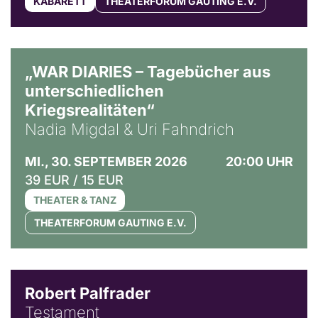
KABARETT
THEATERFORUM GAUTING E.V.
© Ralf Puder
„WAR DIARIES – Tagebücher aus
unterschiedlichen
Kriegsrealitäten“
Nadia Migdal & Uri Fahndrich
MI., 30. SEPTEMBER 2026
20:00 UHR
39 EUR / 15 EUR
THEATER & TANZ
THEATERFORUM GAUTING E.V.
Robert Palfrader
Testament