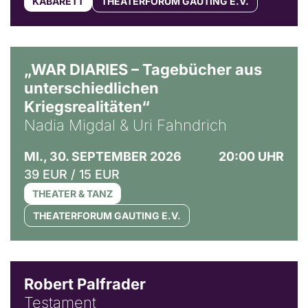
KABARETT
THEATERFORUM GAUTING E.V.
© Ralf Puder
„WAR DIARIES – Tagebücher aus
unterschiedlichen
Kriegsrealitäten“
Nadia Migdal & Uri Fahndrich
MI., 30. SEPTEMBER 2026
20:00 UHR
39 EUR / 15 EUR
THEATER & TANZ
THEATERFORUM GAUTING E.V.
Robert Palfrader
Testament