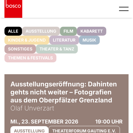
ALLE
AUSSTELLUNG
FILM
KABARETT
KINDER & JUGEND
LITERATUR
MUSIK
SONSTIGES
THEATER & TANZ
THEMEN & FESTIVALS
© Olaf Unverzart
Ausstellungseröffnung: Dahinten
gehts nicht weiter – Fotografien
aus dem Oberpfälzer Grenzland
Olaf Unverzart
MI., 23. SEPTEMBER 2026
19:00 UHR
AUSSTELLUNG
THEATERFORUM GAUTING E.V.