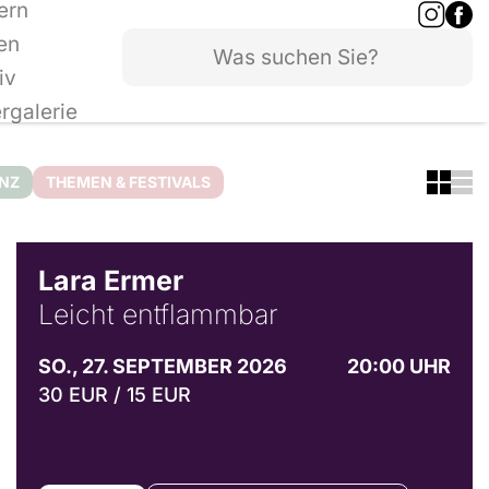
ern
en
iv
ergalerie
ANZ
THEMEN & FESTIVALS
© Marvin Ruppert
Lara Ermer
Leicht entflammbar
SO., 27. SEPTEMBER 2026
20:00 UHR
30 EUR / 15 EUR