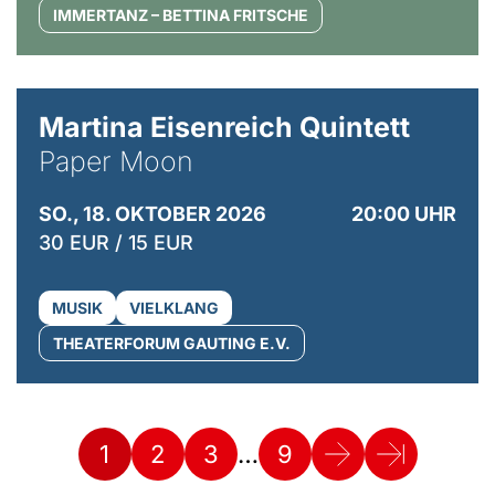
IMMERTANZ – BETTINA FRITSCHE
© Mike Meyer
Martina Eisenreich Quintett
Paper Moon
SO., 18. OKTOBER 2026
20:00 UHR
30 EUR / 15 EUR
MUSIK
VIELKLANG
THEATERFORUM GAUTING E.V.
…
1
2
3
9