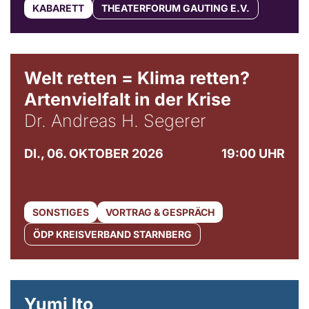
KABARETT
THEATERFORUM GAUTING E.V.
Welt retten = Klima retten?
Artenvielfalt in der Krise
Dr. Andreas H. Segerer
DI., 06. OKTOBER 2026
19:00 UHR
SONSTIGES
VORTRAG & GESPRÄCH
ÖDP KREISVERBAND STARNBERG
© Maria Jarzyna
Yumi Ito