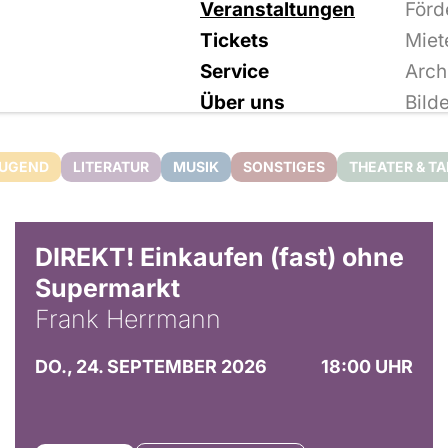
Veranstaltungen
Förd
Tickets
Miet
Service
Arch
Über uns
Bild
JUGEND
LITERATUR
MUSIK
SONSTIGES
THEATER & T
DIREKT! Einkaufen (fast) ohne
Supermarkt
Frank Herrmann
DO., 24. SEPTEMBER 2026
18:00 UHR