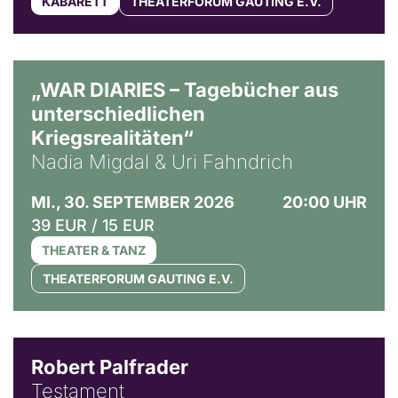
KABARETT
THEATERFORUM GAUTING E.V.
© Ralf Puder
„WAR DIARIES – Tagebücher aus
unterschiedlichen
Kriegsrealitäten“
Nadia Migdal & Uri Fahndrich
MI., 30. SEPTEMBER 2026
20:00 UHR
39 EUR / 15 EUR
THEATER & TANZ
THEATERFORUM GAUTING E.V.
Robert Palfrader
Testament