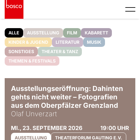
ALLE
AUSSTELLUNG
FILM
KABARETT
KINDER & JUGEND
LITERATUR
MUSIK
SONSTIGES
THEATER & TANZ
THEMEN & FESTIVALS
© Olaf Unverzart
Ausstellungseröffnung: Dahinten
gehts nicht weiter – Fotografien
aus dem Oberpfälzer Grenzland
Olaf Unverzart
MI., 23. SEPTEMBER 2026
19:00 UHR
AUSSTELLUNG
THEATERFORUM GAUTING E.V.