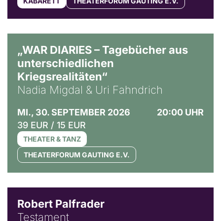
KABARETT
THEATERFORUM GAUTING E.V.
© Ralf Puder
„WAR DIARIES – Tagebücher aus
unterschiedlichen
Kriegsrealitäten“
Nadia Migdal & Uri Fahndrich
MI., 30. SEPTEMBER 2026
20:00 UHR
39 EUR / 15 EUR
THEATER & TANZ
THEATERFORUM GAUTING E.V.
Robert Palfrader
Testament