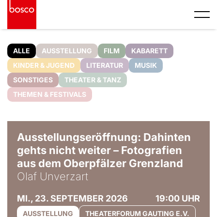
ALLE
AUSSTELLUNG
FILM
KABARETT
KINDER & JUGEND
LITERATUR
MUSIK
SONSTIGES
THEATER & TANZ
THEMEN & FESTIVALS
© Olaf Unverzart
Ausstellungseröffnung: Dahinten
gehts nicht weiter – Fotografien
aus dem Oberpfälzer Grenzland
Olaf Unverzart
MI., 23. SEPTEMBER 2026
19:00 UHR
AUSSTELLUNG
THEATERFORUM GAUTING E.V.