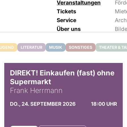
Veranstaltungen
Förd
Tickets
Miet
Service
Arch
Über uns
Bild
JUGEND
LITERATUR
MUSIK
SONSTIGES
THEATER & T
DIREKT! Einkaufen (fast) ohne
Supermarkt
Frank Herrmann
DO., 24. SEPTEMBER 2026
18:00 UHR