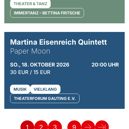
THEATER & TANZ
IMMERTANZ – BETTINA FRITSCHE
© Mike Meyer
Martina Eisenreich Quintett
Paper Moon
SO., 18. OKTOBER 2026
20:00 UHR
30 EUR / 15 EUR
MUSIK
VIELKLANG
THEATERFORUM GAUTING E.V.
…
1
2
3
9