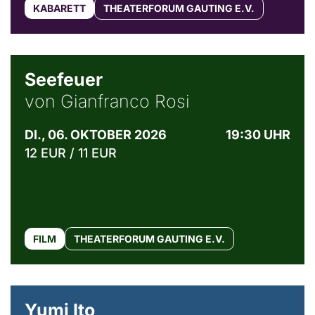
KABARETT
THEATERFORUM GAUTING E.V.
© Weltkino Filmverleih GmbH
Seefeuer
von Gianfranco Rosi
DI., 06. OKTOBER 2026
19:30 UHR
12 EUR / 11 EUR
FILM
THEATERFORUM GAUTING E.V.
© Maria Jarzyna
Yumi Ito