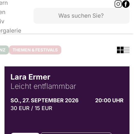
ern
en
iv
ergalerie
ANZ
THEMEN & FESTIVALS
© Marvin Ruppert
Lara Ermer
Leicht entflammbar
SO., 27. SEPTEMBER 2026
20:00 UHR
30 EUR / 15 EUR