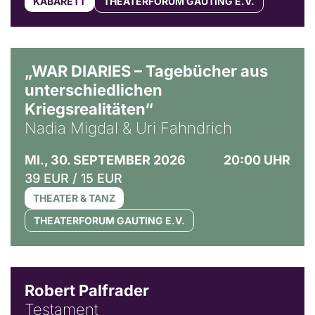
KABARETT
THEATERFORUM GAUTING E.V.
© Ralf Puder
„WAR DIARIES – Tagebücher aus
unterschiedlichen
Kriegsrealitäten“
Nadia Migdal & Uri Fahndrich
MI., 30. SEPTEMBER 2026
20:00 UHR
39 EUR / 15 EUR
THEATER & TANZ
THEATERFORUM GAUTING E.V.
Robert Palfrader
Testament