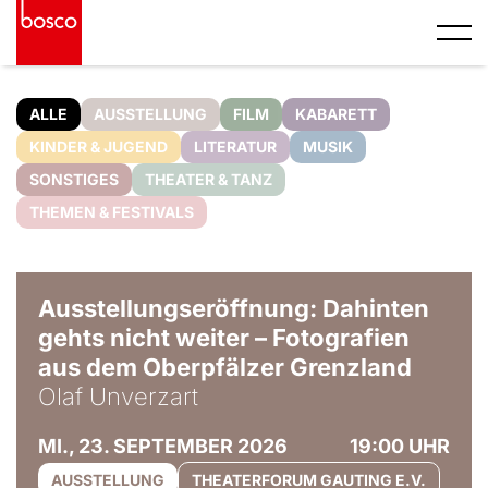
ALLE
AUSSTELLUNG
FILM
KABARETT
KINDER & JUGEND
LITERATUR
MUSIK
SONSTIGES
THEATER & TANZ
THEMEN & FESTIVALS
© Olaf Unverzart
Ausstellungseröffnung: Dahinten
gehts nicht weiter – Fotografien
aus dem Oberpfälzer Grenzland
Olaf Unverzart
MI., 23. SEPTEMBER 2026
19:00 UHR
AUSSTELLUNG
THEATERFORUM GAUTING E.V.