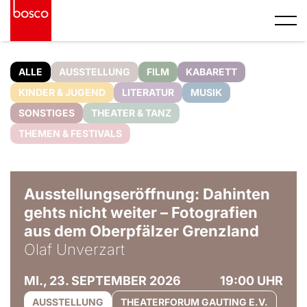
ALLE
AUSSTELLUNG
FILM
KABARETT
KINDER & JUGEND
LITERATUR
MUSIK
SONSTIGES
THEATER & TANZ
THEMEN & FESTIVALS
© Olaf Unverzart
Ausstellungseröffnung: Dahinten
gehts nicht weiter – Fotografien
aus dem Oberpfälzer Grenzland
Olaf Unverzart
MI., 23. SEPTEMBER 2026
19:00 UHR
AUSSTELLUNG
THEATERFORUM GAUTING E.V.