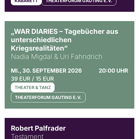
KABARETT
THEATERFORUM GAUTING E.V.
© Ralf Puder
„WAR DIARIES – Tagebücher aus
unterschiedlichen
Kriegsrealitäten“
Nadia Migdal & Uri Fahndrich
MI., 30. SEPTEMBER 2026
20:00 UHR
39 EUR / 15 EUR
THEATER & TANZ
THEATERFORUM GAUTING E.V.
Robert Palfrader
Testament