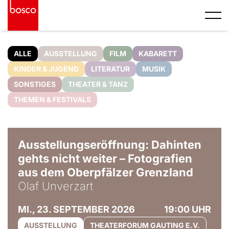
ALLE
AUSSTELLUNG
FILM
KABARETT
KINDER & JUGEND
LITERATUR
MUSIK
SONSTIGES
THEATER & TANZ
THEMEN & FESTIVALS
© Olaf Unverzart
Ausstellungseröffnung: Dahinten
gehts nicht weiter – Fotografien
aus dem Oberpfälzer Grenzland
Olaf Unverzart
MI., 23. SEPTEMBER 2026
19:00 UHR
AUSSTELLUNG
THEATERFORUM GAUTING E.V.