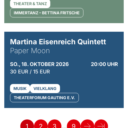
THEATER & TANZ
IMMERTANZ – BETTINA FRITSCHE
© Mike Meyer
Martina Eisenreich Quintett
Paper Moon
SO., 18. OKTOBER 2026
20:00 UHR
30 EUR / 15 EUR
MUSIK
VIELKLANG
THEATERFORUM GAUTING E.V.
…
1
2
3
9