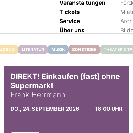
Veranstaltungen
Förd
Tickets
Miet
Service
Arch
Über uns
Bild
JUGEND
LITERATUR
MUSIK
SONSTIGES
THEATER & T
DIREKT! Einkaufen (fast) ohne
Supermarkt
Frank Herrmann
DO., 24. SEPTEMBER 2026
18:00 UHR