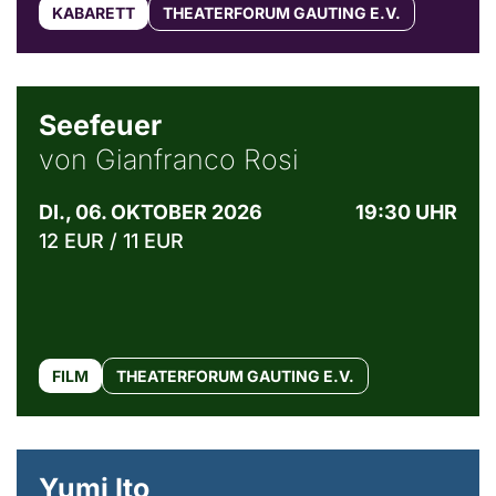
KABARETT
THEATERFORUM GAUTING E.V.
© Weltkino Filmverleih GmbH
Seefeuer
von Gianfranco Rosi
DI., 06. OKTOBER 2026
19:30 UHR
12 EUR / 11 EUR
FILM
THEATERFORUM GAUTING E.V.
© Maria Jarzyna
Yumi Ito