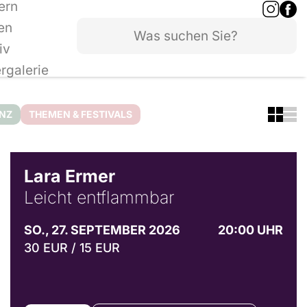
ern
en
iv
ergalerie
ANZ
THEMEN & FESTIVALS
© Marvin Ruppert
Lara Ermer
Leicht entflammbar
SO., 27. SEPTEMBER 2026
20:00 UHR
30 EUR / 15 EUR