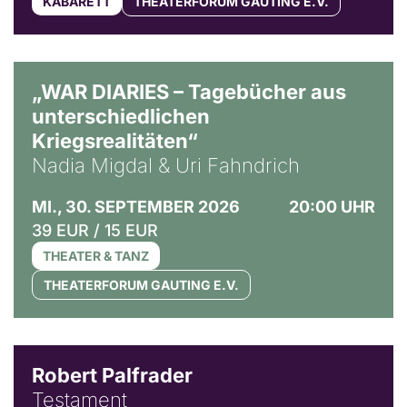
KABARETT
THEATERFORUM GAUTING E.V.
© Ralf Puder
„WAR DIARIES – Tagebücher aus
unterschiedlichen
Kriegsrealitäten“
Nadia Migdal & Uri Fahndrich
MI., 30. SEPTEMBER 2026
20:00 UHR
39 EUR / 15 EUR
THEATER & TANZ
THEATERFORUM GAUTING E.V.
Robert Palfrader
Testament