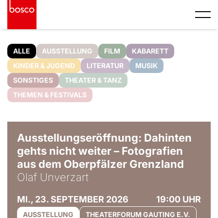
ALLE
AUSSTELLUNG
FILM
KABARETT
KINDER & JUGEND
LITERATUR
MUSIK
SONSTIGES
THEATER & TANZ
THEMEN & FESTIVALS
© Olaf Unverzart
Ausstellungseröffnung: Dahinten
gehts nicht weiter – Fotografien
aus dem Oberpfälzer Grenzland
Olaf Unverzart
MI., 23. SEPTEMBER 2026
19:00 UHR
AUSSTELLUNG
THEATERFORUM GAUTING E.V.