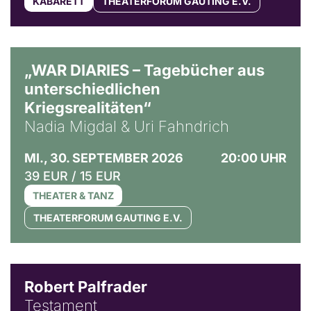
KABARETT
THEATERFORUM GAUTING E.V.
© Ralf Puder
„WAR DIARIES – Tagebücher aus
unterschiedlichen
Kriegsrealitäten“
Nadia Migdal & Uri Fahndrich
MI., 30. SEPTEMBER 2026
20:00 UHR
39 EUR / 15 EUR
THEATER & TANZ
THEATERFORUM GAUTING E.V.
Robert Palfrader
Testament