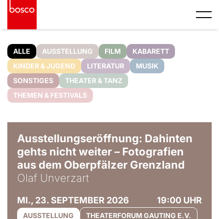
ALLE
AUSSTELLUNG
FILM
KABARETT
KINDER & JUGEND
LITERATUR
MUSIK
SONSTIGES
THEATER & TANZ
THEMEN & FESTIVALS
© Olaf Unverzart
Ausstellungseröffnung: Dahinten
gehts nicht weiter – Fotografien
aus dem Oberpfälzer Grenzland
Olaf Unverzart
MI., 23. SEPTEMBER 2026
19:00 UHR
AUSSTELLUNG
THEATERFORUM GAUTING E.V.