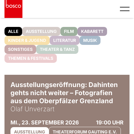
ALLE
AUSSTELLUNG
FILM
KABARETT
KINDER & JUGEND
LITERATUR
MUSIK
SONSTIGES
THEATER & TANZ
THEMEN & FESTIVALS
© Olaf Unverzart
Ausstellungseröffnung: Dahinten
gehts nicht weiter – Fotografien
aus dem Oberpfälzer Grenzland
Olaf Unverzart
MI., 23. SEPTEMBER 2026
19:00 UHR
AUSSTELLUNG
THEATERFORUM GAUTING E.V.