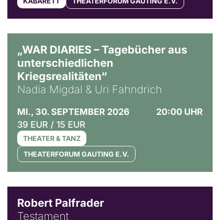
KABARETT
THEATERFORUM GAUTING E.V.
© Ralf Puder
„WAR DIARIES – Tagebücher aus
unterschiedlichen
Kriegsrealitäten“
Nadia Migdal & Uri Fahndrich
MI., 30. SEPTEMBER 2026
20:00 UHR
39 EUR / 15 EUR
THEATER & TANZ
THEATERFORUM GAUTING E.V.
Robert Palfrader
Testament