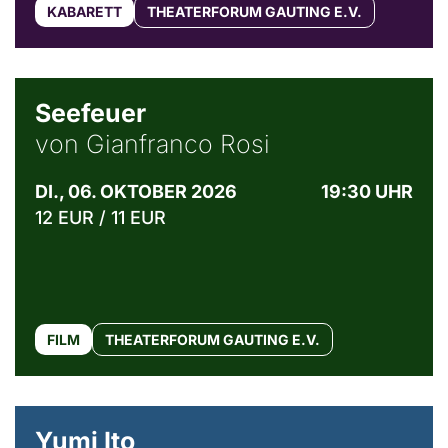
KABARETT
THEATERFORUM GAUTING E.V.
© Weltkino Filmverleih GmbH
Seefeuer
von Gianfranco Rosi
DI., 06. OKTOBER 2026
19:30 UHR
12 EUR / 11 EUR
FILM
THEATERFORUM GAUTING E.V.
© Maria Jarzyna
Yumi Ito