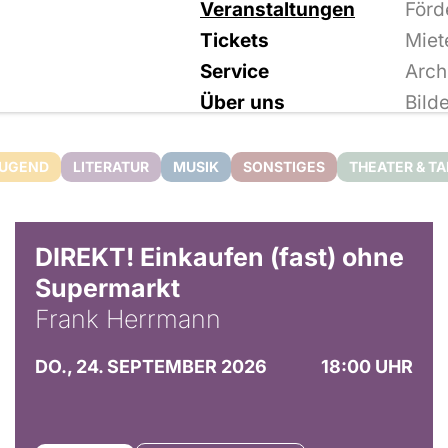
Veranstaltungen
Förd
Tickets
Miet
Service
Arch
Über uns
Bild
JUGEND
LITERATUR
MUSIK
SONSTIGES
THEATER & T
DIREKT! Einkaufen (fast) ohne
Supermarkt
Frank Herrmann
DO., 24. SEPTEMBER 2026
18:00 UHR