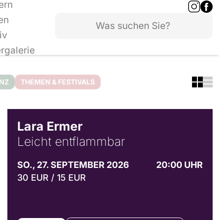
ern
en
iv
ergalerie
ANZ
THEMEN & FESTIVALS
© Marvin Ruppert
Lara Ermer
Leicht entflammbar
SO., 27. SEPTEMBER 2026
20:00 UHR
30 EUR / 15 EUR