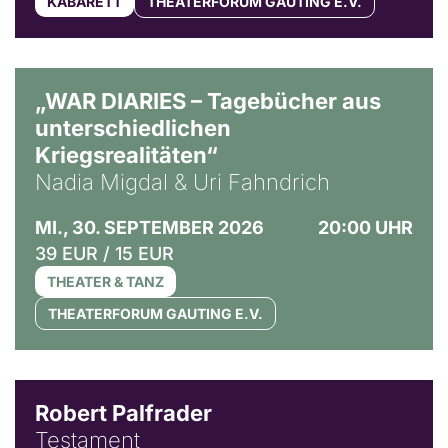
KABARETT
THEATERFORUM GAUTING E.V.
© Ralf Puder
„WAR DIARIES – Tagebücher aus
unterschiedlichen
Kriegsrealitäten“
Nadia Migdal & Uri Fahndrich
MI., 30. SEPTEMBER 2026
20:00 UHR
39 EUR / 15 EUR
THEATER & TANZ
THEATERFORUM GAUTING E.V.
Robert Palfrader
Testament