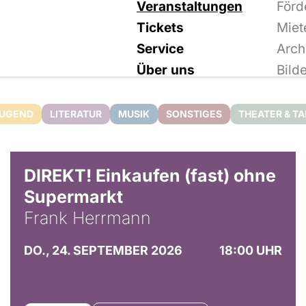
Veranstaltungen
Förd
Tickets
Miet
Service
Arch
Über uns
Bild
JUGEND
LITERATUR
MUSIK
SONSTIGES
THEATER & T
DIREKT! Einkaufen (fast) ohne
Supermarkt
Frank Herrmann
DO., 24. SEPTEMBER 2026
18:00 UHR