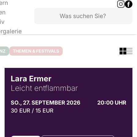
ern
en
iv
ergalerie
ANZ
THEMEN & FESTIVALS
© Marvin Ruppert
Lara Ermer
Leicht entflammbar
SO., 27. SEPTEMBER 2026
20:00 UHR
30 EUR / 15 EUR