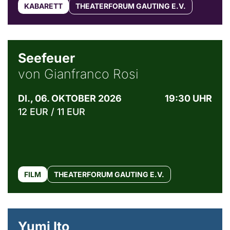
KABARETT
THEATERFORUM GAUTING E.V.
© Weltkino Filmverleih GmbH
Seefeuer
von Gianfranco Rosi
DI., 06. OKTOBER 2026
19:30 UHR
12 EUR / 11 EUR
FILM
THEATERFORUM GAUTING E.V.
© Maria Jarzyna
Yumi Ito