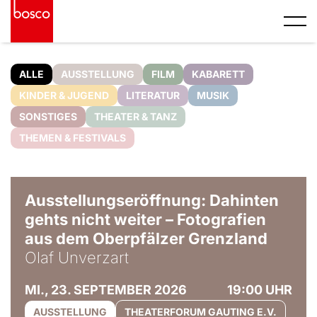
ALLE
AUSSTELLUNG
FILM
KABARETT
KINDER & JUGEND
LITERATUR
MUSIK
SONSTIGES
THEATER & TANZ
THEMEN & FESTIVALS
© Olaf Unverzart
Ausstellungseröffnung: Dahinten
gehts nicht weiter – Fotografien
aus dem Oberpfälzer Grenzland
Olaf Unverzart
MI., 23. SEPTEMBER 2026
19:00 UHR
AUSSTELLUNG
THEATERFORUM GAUTING E.V.