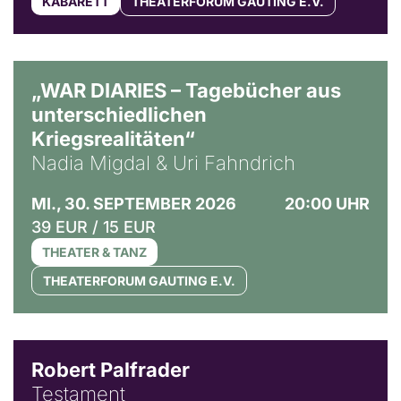
KABARETT
THEATERFORUM GAUTING E.V.
© Ralf Puder
„WAR DIARIES – Tagebücher aus
unterschiedlichen
Kriegsrealitäten“
Nadia Migdal & Uri Fahndrich
MI., 30. SEPTEMBER 2026
20:00 UHR
39 EUR / 15 EUR
THEATER & TANZ
THEATERFORUM GAUTING E.V.
Robert Palfrader
Testament