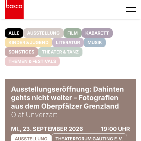
ALLE
AUSSTELLUNG
FILM
KABARETT
KINDER & JUGEND
LITERATUR
MUSIK
SONSTIGES
THEATER & TANZ
THEMEN & FESTIVALS
© Olaf Unverzart
Ausstellungseröffnung: Dahinten
gehts nicht weiter – Fotografien
aus dem Oberpfälzer Grenzland
Olaf Unverzart
MI., 23. SEPTEMBER 2026
19:00 UHR
AUSSTELLUNG
THEATERFORUM GAUTING E.V.