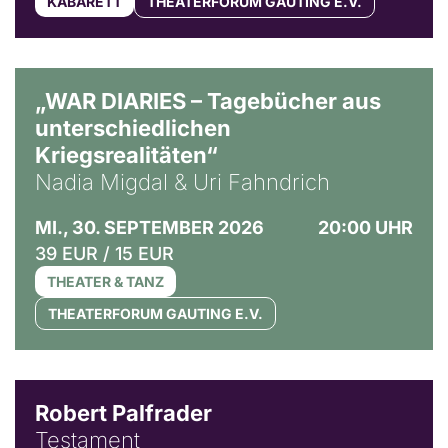
KABARETT
THEATERFORUM GAUTING E.V.
© Ralf Puder
„WAR DIARIES – Tagebücher aus
unterschiedlichen
Kriegsrealitäten“
Nadia Migdal & Uri Fahndrich
MI., 30. SEPTEMBER 2026
20:00 UHR
39 EUR / 15 EUR
THEATER & TANZ
THEATERFORUM GAUTING E.V.
Robert Palfrader
Testament