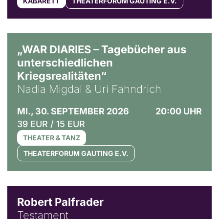
KABARETT
THEATERFORUM GAUTING E.V.
© Ralf Puder
„WAR DIARIES – Tagebücher aus
unterschiedlichen
Kriegsrealitäten“
Nadia Migdal & Uri Fahndrich
MI., 30. SEPTEMBER 2026
20:00 UHR
39 EUR / 15 EUR
THEATER & TANZ
THEATERFORUM GAUTING E.V.
Robert Palfrader
Testament