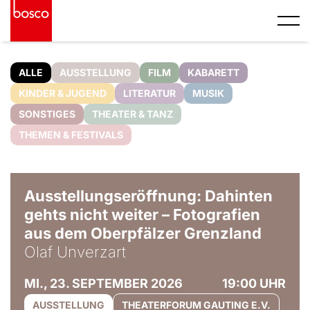
ALLE
AUSSTELLUNG
FILM
KABARETT
KINDER & JUGEND
LITERATUR
MUSIK
SONSTIGES
THEATER & TANZ
THEMEN & FESTIVALS
© Olaf Unverzart
Ausstellungseröffnung: Dahinten
gehts nicht weiter – Fotografien
aus dem Oberpfälzer Grenzland
Olaf Unverzart
MI., 23. SEPTEMBER 2026
19:00 UHR
AUSSTELLUNG
THEATERFORUM GAUTING E.V.