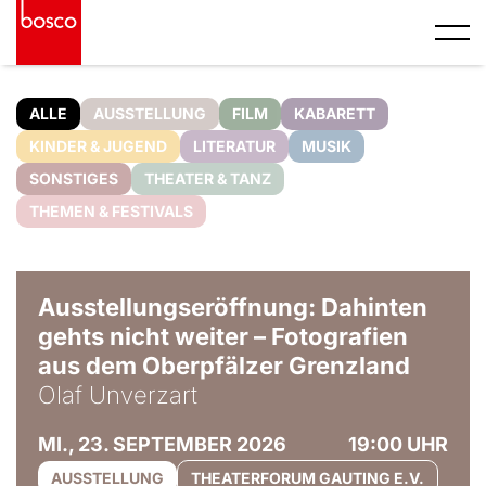
ALLE
AUSSTELLUNG
FILM
KABARETT
KINDER & JUGEND
LITERATUR
MUSIK
SONSTIGES
THEATER & TANZ
THEMEN & FESTIVALS
© Olaf Unverzart
Ausstellungseröffnung: Dahinten
gehts nicht weiter – Fotografien
aus dem Oberpfälzer Grenzland
Olaf Unverzart
MI., 23. SEPTEMBER 2026
19:00 UHR
AUSSTELLUNG
THEATERFORUM GAUTING E.V.