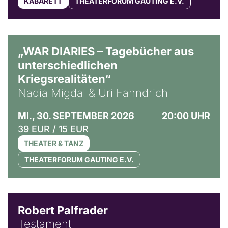
KABARETT
THEATERFORUM GAUTING E.V.
© Ralf Puder
„WAR DIARIES – Tagebücher aus
unterschiedlichen
Kriegsrealitäten“
Nadia Migdal & Uri Fahndrich
MI., 30. SEPTEMBER 2026
20:00 UHR
39 EUR / 15 EUR
THEATER & TANZ
THEATERFORUM GAUTING E.V.
Robert Palfrader
Testament