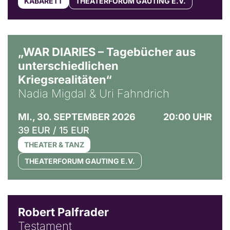
KABARETT
THEATERFORUM GAUTING E.V.
© Ralf Puder
„WAR DIARIES – Tagebücher aus
unterschiedlichen
Kriegsrealitäten“
Nadia Migdal & Uri Fahndrich
MI., 30. SEPTEMBER 2026
20:00 UHR
39 EUR / 15 EUR
THEATER & TANZ
THEATERFORUM GAUTING E.V.
Robert Palfrader
Testament