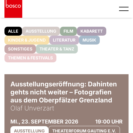
ALLE
AUSSTELLUNG
FILM
KABARETT
KINDER & JUGEND
LITERATUR
MUSIK
SONSTIGES
THEATER & TANZ
THEMEN & FESTIVALS
© Olaf Unverzart
Ausstellungseröffnung: Dahinten
gehts nicht weiter – Fotografien
aus dem Oberpfälzer Grenzland
Olaf Unverzart
MI., 23. SEPTEMBER 2026
19:00 UHR
AUSSTELLUNG
THEATERFORUM GAUTING E.V.