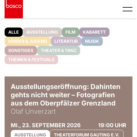
ALLE
AUSSTELLUNG
FILM
KABARETT
KINDER & JUGEND
LITERATUR
MUSIK
SONSTIGES
THEATER & TANZ
THEMEN & FESTIVALS
© Olaf Unverzart
Ausstellungseröffnung: Dahinten
gehts nicht weiter – Fotografien
aus dem Oberpfälzer Grenzland
Olaf Unverzart
MI., 23. SEPTEMBER 2026
19:00 UHR
AUSSTELLUNG
THEATERFORUM GAUTING E.V.