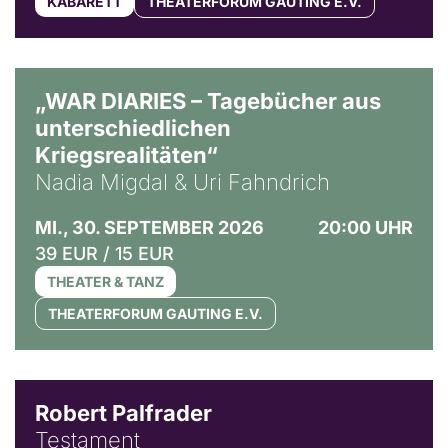
KABARETT
THEATERFORUM GAUTING E.V.
© Ralf Puder
„WAR DIARIES – Tagebücher aus
unterschiedlichen
Kriegsrealitäten“
Nadia Migdal & Uri Fahndrich
MI., 30. SEPTEMBER 2026
20:00 UHR
39 EUR / 15 EUR
THEATER & TANZ
THEATERFORUM GAUTING E.V.
Robert Palfrader
Testament